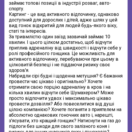
займає топові позиції в індустрії розваг, авто-
спорту.
Картинг - це вид активного відпочинку, однаково
доступний для дорослих і дітей, адже шлях у цей
вид гонок відкритий для людей будь-якого віку,
статі та інтересів.
За тривмлістю один заїзд зазвичай займає 10
хвилин. І цього цілком достатньо, щоб відчути
приплив адреналіну від швидкості і відчути себе у
ролі професійного гонщика. Це можливість для
активного відпочинку, перебуваючи при цьому в
цілковитій безпеці і не піддаючи ризику своє
здоров'я.
Набридли сірі будні і щоденна метушня? Є бажання
провести час цікаво і оригінально? Хочете
отримати свою порцію адреналіну в кров і на
кілька хвилин відчути себе Шумахером? Може
просто відпочити удвох і максимально цікаво
провести дозвілля? Або повеселитися від душі
цілою компанією? Хочете поганяти з приятелем на
абсолютно однакових гоночних авто і, нарешті,
з'ясувати, хто кращий гонщик? Натиснути на газ до
підлоги без шкоди для свого залізного коня і
ризику для інших учасників руху і пішоходів?