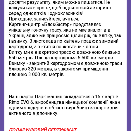
досягти результату, яким можна пишатися. Не
кажучи вже про те, щоб підняти свій авторитет
серед однолітків і однокласників!
Приходьте, записуйтеся, вчіться.
Картинг-центр «Блокбастер» представляє
унікальну гоночну трасу, яка не має аналогів в
Україні, адже ми працюємо цілий рік, як влітку, так
і взимку. З листопада по квітень працює зимовий
картодром, а з квітня по жовтень - літній.
Влітку ми є відкритою трасою довжиною близько
650 метрів. Площа картодрома 5 500 кв. метрів.
Взимку - закритий картодромом є довжиною траси
близько 320 метрів, в закритому приміщенні
площею 3 000 кв. метрів.
Наші карти: Парк машин складається з 15 х картів
Rimo EVO 6, виробництва німецької компанії, яка є
одним з лідерів в області виробництва картів для
активного відпочинку.
ПОДАРУНКОВИЙ СЕРТИФІКАТ