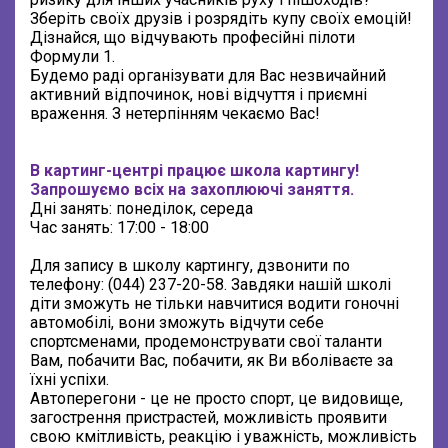
Зберіть своїх друзів і розрядіть купу своїх емоцій!
Дізнайся, що відчувають професійні пілоти
Формули 1.
Будемо раді організувати для Вас незвичайний
активний відпочинок, нові відчуття і приємні
враження. З нетерпінням чекаємо Вас!
В картинг-центрі працює школа картингу!
Запрошуємо всіх на захоплюючі заняття.
Дні занять: понеділок, середа
Час занять: 17:00 - 18:00
Для запису в школу картингу, дзвонити по
телефону: (044) 237-20-58. Завдяки нашій школі
діти зможуть не тільки навчитися водити гоночні
автомобілі, вони зможуть відчути себе
спортсменами, продемонструвати свої таланти
Вам, побачити Вас, побачити, як Ви вболіваєте за
їхні успіхи.
Автоперегони - це не просто спорт, це видовище,
загострення пристрастей, можливість проявити
свою кмітливість, реакцію і уважність, можливість