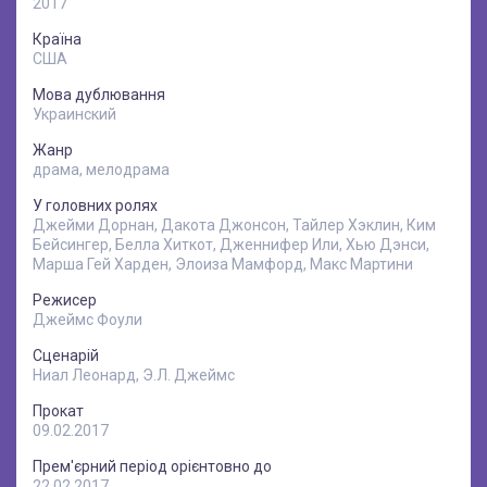
2017
Країна
США
Мова дублювання
Украинский
Жанр
драма, мелодрама
У головних ролях
Джейми Дорнан, Дакота Джонсон, Тайлер Хэклин, Ким
Бейсингер, Белла Хиткот, Дженнифер Или, Хью Дэнси,
Марша Гей Харден, Элоиза Мамфорд, Макс Мартини
Режисер
Джеймс Фоули
Сценарій
Ниал Леонард, Э.Л. Джеймс
Прокат
09.02.2017
Прем'єрний період орієнтовно до
22.02.2017